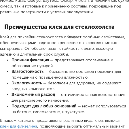
Nortex, Pufas, Quelyd, БауТекс, Оскар, Vitrulan. В наличии как сухие
смеси, так и готовые к применению составы, подходящие под
различные поверхности и условия эксплуатации.
Преимущества клея для стеклохолста
Клей для поклейки стеклохолста обладает особыми свойствами,
обеспечивающими надежное крепление стекловолокнистых
материалов. Он обеспечивает стойкость к влаге, высокую
адгезию и длительный срок службы.
Прочная фиксация
— предотвращает отслаивание и
образование пузырей.
Влагостойкость
— большинство составов подходит для
помещений с повышенной влажностью.
Экологичность
— безопасен для здоровья, не содержит
вредных компонентов.
Экономичный расход
— оптимизированная консистенция
для равномерного нанесения.
Подходит для любых оснований
— может использоваться
на бетоне, гипсокартоне, штукатурке.
В нашем каталоге представлены различные виды клея, включая
клей для флизелина
, позволяющие выбрать оптимальный вариант