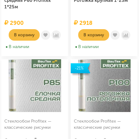
средняя P60 Profitex
Рогожка крупная 1*25м
1*25м
2900
2918
В корзину
В корзину
В наличии
В наличии
-21%
Стеклообои Profitex —
Стеклообои Profitex —
классические рисунки
классические рисунки