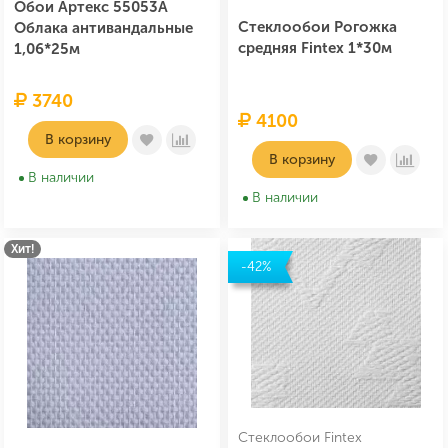
Обои Артекс 55053A
Стеклообои Рогожка
Облака антивандальные
средняя Fintex 1*30м
1,06*25м
3740
4100
В корзину
В корзину
В наличии
В наличии
Хит!
-42%
Стеклообои Fintex