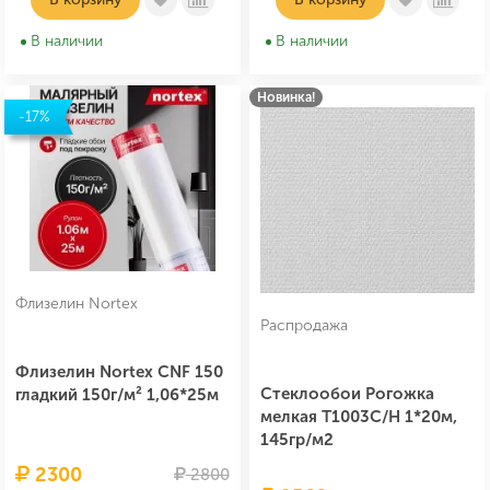
В наличии
В наличии
Новинка!
-17%
Флизелин Nortex
Распродажа
Флизелин Nortex CNF 150
Стеклообои Рогожка
гладкий 150г/м² 1,06*25м
мелкая T1003С/Н 1*20м,
145гр/м2
2300
2800