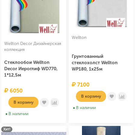
Wellton
Wellton Decor Дизайнерская
коллекция
Грунтованный
Стеклообои Wellton
стеклохолст Wellton
Decor Иероглиф WD770,
WP180, 1х25м
1*12,5м
7100
6050
В корзину
В корзину
В наличии
В наличии
Хит!