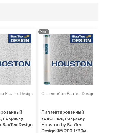
Хит!
и BauTex Design
Стеклообои BauTex Design
ированный
Пигментированный
д покраску
холст под покраску
y BauTex Design
Houston by BauTex
Design JM 200 1*30м