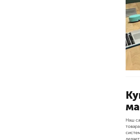
Ку
ма
Наш са
товара
систем
делает