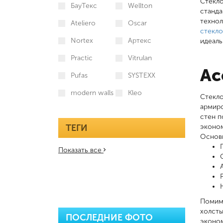
Стекло
БауТекс
Wellton
станда
технол
Ateliero
Oscar
стекло
Nortex
Артекс
идеаль
Practic
Vitrulan
Ас
Pufas
SYSTEXX
modern walls
Kleo
Стекло
армиро
стен п
ТЕГИ
эконом
Основн
Показать все
Помимо
холсты
ПОСЛЕДНИЕ ФОТО
эконом