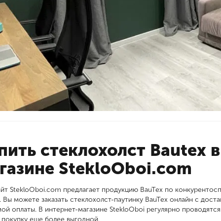
пить стеклохолст Bautex в
газине StekloOboi.com
йт StekloOboi.com предлагает продукцию BauTex по конкурентос
. Вы можете заказать стеклохолст-паутинку BauTex онлайн с дост
ой оплаты. В интернет-магазине StekloOboi регулярно проводятся
 покупку еще более выгодной.