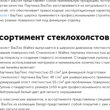
холст BauTex представляет собой премиальную продукцию, кото
ртам качества. Паутинка BauTex изготавливается из натурального
огий, что обеспечивает превосходные эксплуатационные характе
холст
БауТекс широко применяется профессиональными строител
но ровных поверхностей под финишную отделку.
сортимент стеклохолстов 
холст BauTex Walltex выпускается в широком диапазоне плотносте
вания поверхностей. Стеклохолст Walltex паутинка плотностью д
од покраску и создания гладкого основания. Стандартные рулоны
ичное использование материала и минимальное количество стык
ая линейка включает:
Паутинка БауТекс плотностью 25 г/м² для финишной подготовки
Стеклохолст паутинка БауТекс 40 г/м² для универсального примен
Армирующий холст плотностью 50 г/м² для проблемных поверхно
Рулоны стандартного размера 1×50 м для профессионального исп
Нейтральный белый цвет для легкого окрашивания
 классических вариантов, в ассортименте представлены специа
 BauTex из коллекции Design представляют собой покрытия с уже
ит расход краски.