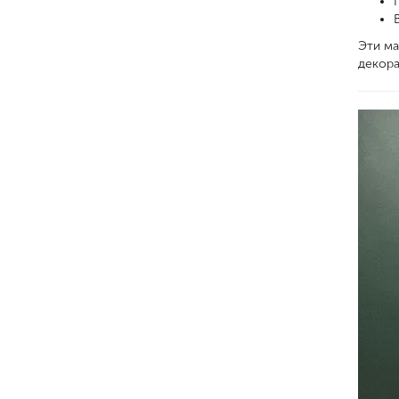
Эти ма
декора