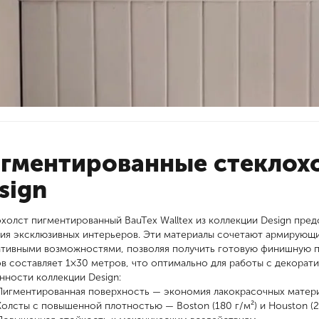
гментированные стеклох
sign
холст пигментированный BauTex Walltex из коллекции Design пре
ия эксклюзивных интерьеров. Эти материалы сочетают армирующи
тивными возможностями, позволяя получить готовую финишную п
в составляет 1×30 метров, что оптимально для работы с декора
ности коллекции Design:
Пигментированная поверхность — экономия лакокрасочных матер
Холсты с повышенной плотностью — Boston (180 г/м²) и Houston (2