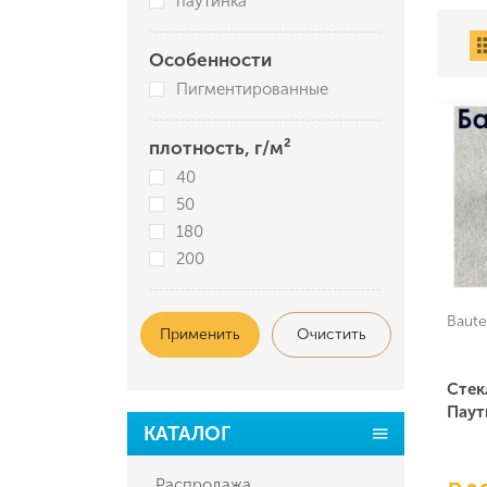
паутинка
Особенности
Пигментированные
плотность, г/м²
40
50
180
200
Baute
Применить
Очистить
Стек
Паут
КАТАЛОГ
Распродажа