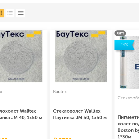
Хит!
-24%
x
Bautex
Стеклообо
лохолст Walltex
Стеклохолст Walltex
Пигмент
инка JM 40, 1х50 м
Паутинка JM 50, 1х50 м
холст по
Boston b
1*30м