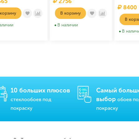
65
2756
8400
 корзину
В корзину
В корз
аличии
В наличии
В налич
10 больших плюсов
Самый больш
выбор
стеклообоев под
обоев п
покраску
покраску