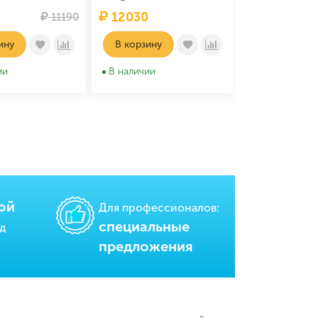
12030
11190
ину
В корзину
ии
В наличии
ой
Для профессионалов:
cпециальные
од
предложения