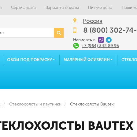
и
Сертификаты
Варианты оплаты
Низкие цены
Наши к
Россия
8 (800) 302-74
Написать в
+7 (964) 342 89 95
ОБОИ ПОД ПОКРАСКУ
МАЛЯРНЫЙ ФЛИЗЕЛИН
СТЕКЛ
я
Стеклохолсты и паутинки
Стеклохолсты Bautex
ТЕКЛОХОЛСТЫ BAUTEX