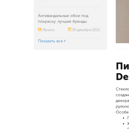
Антивандальные обои под
покраску: лучшие бренды
Ирина
30 декабря 2021
Показать все
Пи
De
Стекло
создан
декора
рулоно
Особен