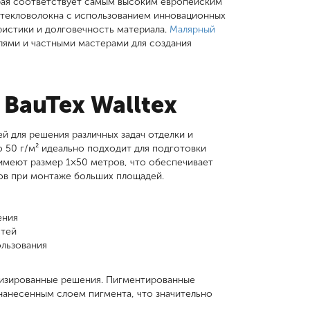
рая соответствует самым высоким европейским
 стекловолокна с использованием инновационных
ристики и долговечность материала.
Малярный
ями и частными мастерами для создания
BauTex Walltex
й для решения различных задач отделки и
о 50 г/м² идеально подходит для подготовки
 имеют размер 1×50 метров, что обеспечивает
ов при монтаже больших площадей.
ения
стей
ользования
лизированные решения. Пигментированные
 нанесенным слоем пигмента, что значительно