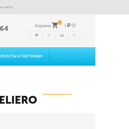
онтакты
0
(
0
)
Корзина
-64
0
0
ОХОЛСТЫ И ПАУТИНКИ
...
ELIERO