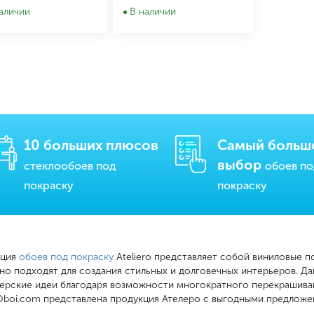
аличии
В наличии
10 больших плюсов
Самый больш
выбор
стеклообоев под
обоев п
покраску
покраску
кция
обоев под покраску
Ateliero представляет собой виниловые п
но подходят для создания стильных и долговечных интерьеров. Д
ерские идеи благодаря возможности многократного перекрашивани
Oboi.com представлена продукция Ателеро с выгодными предложе