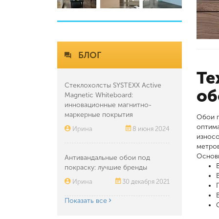
БЛОГ
Те
Стеклохолсты SYSTEXX Active
об
Magnetic Whiteboard:
инновационные магнитно-
маркерные покрытия
Обои п
оптим
Ирина
8 июня 2024
износо
метров
Основ
Антивандальные обои под
покраску: лучшие бренды
Ирина
30 декабря 2021
Показать все