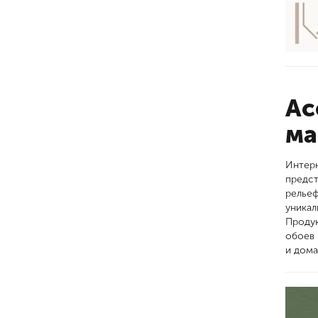
Ас
ма
Интерн
предст
рельеф
уникал
Продук
обоев 
и дома