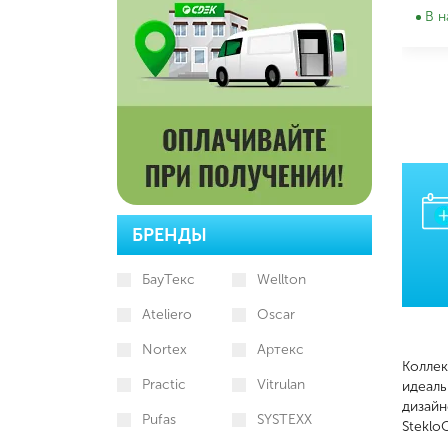
В н
БРЕНДЫ
БауТекс
Wellton
Ateliero
Oscar
Nortex
Артекс
Колле
Practic
Vitrulan
идеаль
дизайн
Pufas
SYSTEXX
Steklo