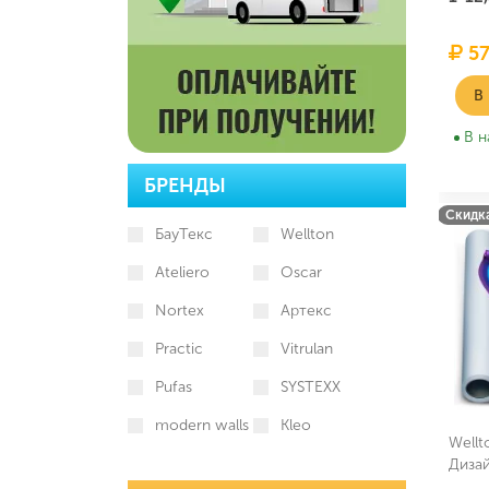
57
В
В н
БРЕНДЫ
Скидка
БауТекс
Wellton
Ateliero
Oscar
Nortex
Артекс
Practic
Vitrulan
Pufas
SYSTEXX
modern walls
Kleo
Wellt
Диза