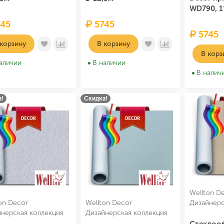
WD790, 1
45
5745
5745
 корзину
В корзину
В корз
аличии
В наличии
В налич
!
Скидка!
Wellton D
on Decor
Wellton Decor
Дизайнерс
йнерская коллекция
Дизайнерская коллекция