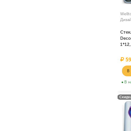
Wellt
Диза
Стек
Deco
1*12
59
В
В н
Скидка