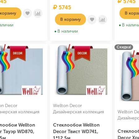
45
5745
5745
 корзину
В корз
В корзину
аличии
В налич
В наличии
Скидка!
on Decor
Wellton Decor
йнерская коллекция
Дизайнерская коллекция
Wellton D
Дизайнерс
лообои Wellton
Стеклообои Wellton
Стеклооб
r Тауэр WD870,
Decor Твист WD741,
Decor Хр
,5м
1*12,5м