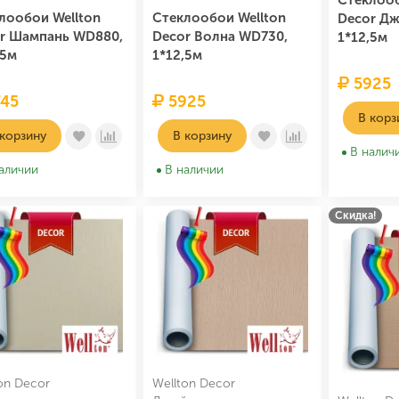
Стеклооб
лообои Wellton
Стеклообои Wellton
Decor Дж
r Шампань WD880,
Decor Волна WD730,
1*12,5м
,5м
1*12,5м
5925
45
5925
В корз
 корзину
В корзину
В налич
аличии
В наличии
Скидка!
on Decor
Wellton Decor