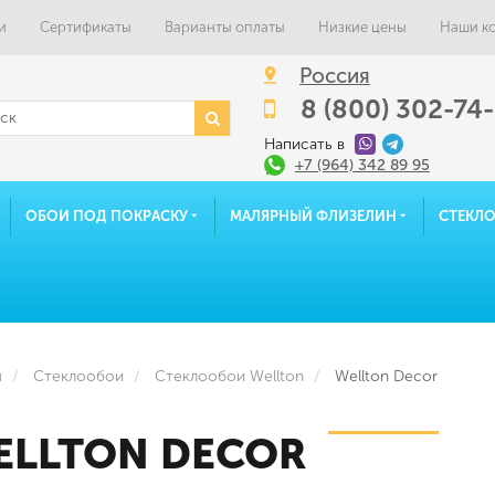
и
Сертификаты
Варианты оплаты
Низкие цены
Наши к
Россия
8 (800) 302-74
Написать в
+7 (964) 342 89 95
ОБОИ ПОД ПОКРАСКУ
МАЛЯРНЫЙ ФЛИЗЕЛИН
СТЕКЛ
я
Стеклообои
Стеклообои Wellton
Wellton Decor
ELLTON DECOR