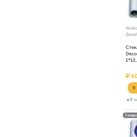
Wellt
Диза
Стек
Deco
1*12
60
В
В н
Скидка