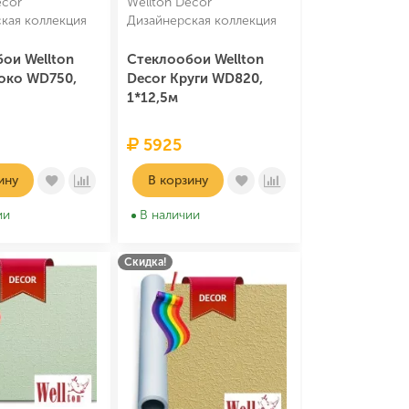
ecor
Wellton Decor
кая коллекция
Дизайнерская коллекция
ои Wellton
Стеклообои Wellton
око WD750,
Decor Круги WD820,
1*12,5м
5925
ину
В корзину
ии
В наличии
Скидка!