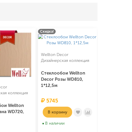
Скидка!
Wellton Decor
Дизайнерская коллекция
Стеклообои Wellton
Decor Розы WD810,
1*12,5м
ecor
кая коллекция
5745
ои Wellton
ана WD720,
В корзину
В наличии