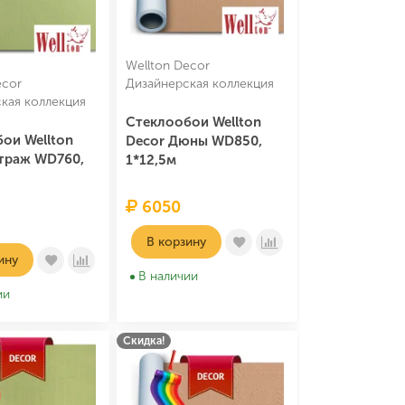
Wellton Decor
ecor
Дизайнерская коллекция
кая коллекция
Стеклообои Wellton
ои Wellton
Decor Дюны WD850,
траж WD760,
1*12,5м
6050
В корзину
ину
В наличии
ии
Скидка!