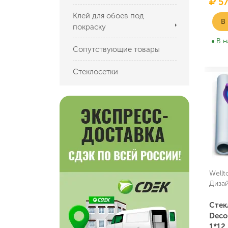
57
Клей для обоев под
В
покраску
В н
Сопутствующие товары
Стеклосетки
Wellt
Диза
Стек
Deco
1*12