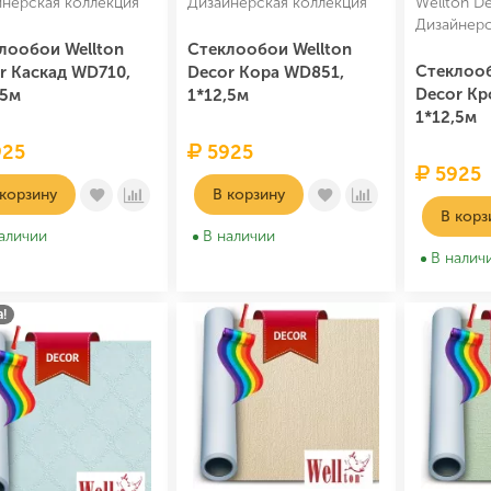
йнерская коллекция
Дизайнерская коллекция
Wellton D
Дизайнерс
лообои Wellton
Стеклообои Wellton
Стеклооб
r Каскад WD710,
Decor Кора WD851,
Decor Кр
,5м
1*12,5м
1*12,5м
25
5925
5925
 корзину
В корзину
В корз
аличии
В наличии
В налич
!