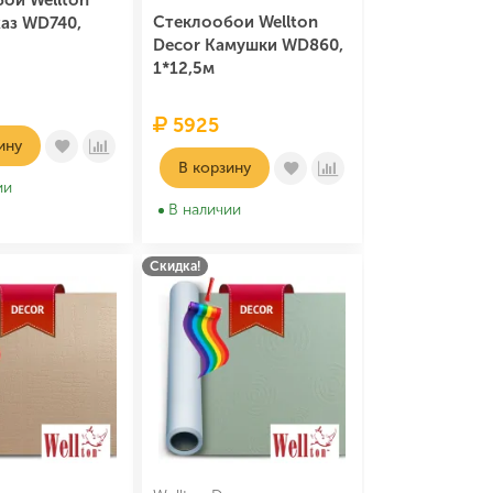
ои Wellton
Стеклообои Wellton
аз WD740,
Decor Камушки WD860,
1*12,5м
5925
ину
В корзину
ии
В наличии
Скидка!