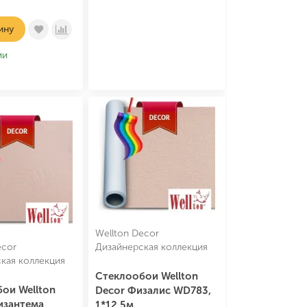
ину
ии
Wellton Decor
ecor
Дизайнерская коллекция
кая коллекция
Стеклообои Wellton
ои Wellton
Decor Физалис WD783,
изантема
1*12,5м