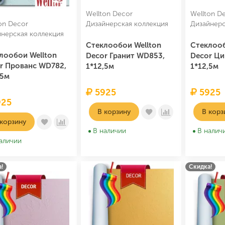
Wellton Decor
Wellton D
on Decor
Дизайнерская коллекция
Дизайнерс
йнерская коллекция
Стеклообои Wellton
Стеклооб
лообои Wellton
Decor Гранит WD853,
Decor Ци
r Прованс WD782,
1*12,5м
1*12,5м
,5м
5925
5925
25
В корзину
В корз
 корзину
В наличии
В налич
аличии
!
Скидка!