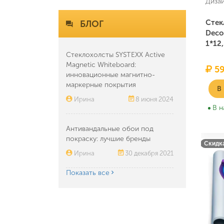
Диза
Стек
БЛОГ
Deco
1*12
Стеклохолсты SYSTEXX Active
Magnetic Whiteboard:
59
инновационные магнитно-
маркерные покрытия
В
Ирина
8 июня 2024
В н
Антивандальные обои под
покраску: лучшие бренды
Скидка
Ирина
30 декабря 2021
Показать все