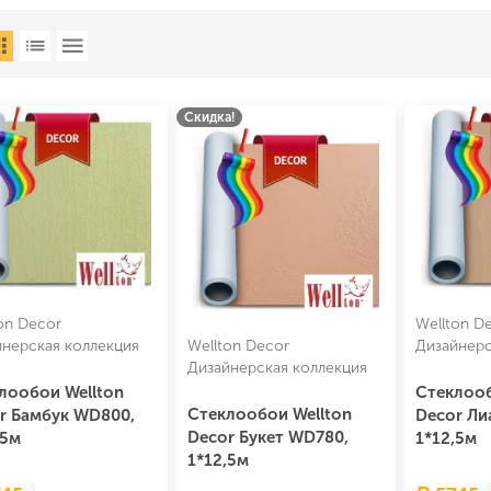
Скидка!
on Decor
Wellton D
йнерская коллекция
Wellton Decor
Дизайнерс
Дизайнерская коллекция
лообои Wellton
Стеклооб
Стеклообои Wellton
r Бамбук WD800,
Decor Ли
Decor Букет WD780,
,5м
1*12,5м
1*12,5м