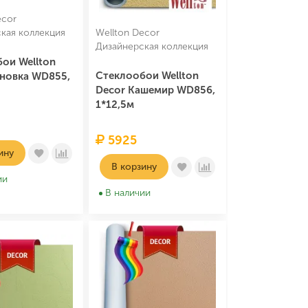
ecor
кая коллекция
Wellton Decor
Дизайнерская коллекция
ои Wellton
Стеклообои Wellton
новка WD855,
Decor Кашемир WD856,
1*12,5м
5925
ину
В корзину
ии
В наличии