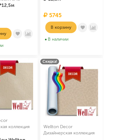
*12,5м
5745
В корзину
ину
В наличии
ии
Скидка!
ecor
кая коллекция
Wellton Decor
Дизайнерская коллекция