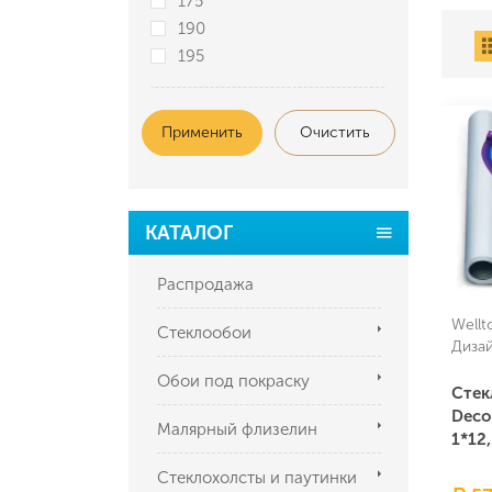
175
190
195
Применить
Очистить
КАТАЛОГ
Распродажа
Wellt
Стеклообои
Диза
Обои под покраску
Стек
Deco
Малярный флизелин
1*12
Стеклохолсты и паутинки