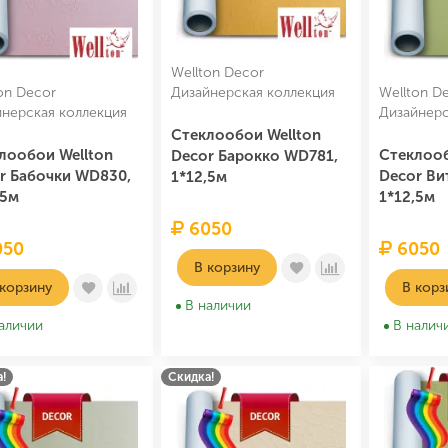
Wellton Decor
on Decor
Дизайнерская коллекция
Wellton D
йнерская коллекция
Дизайнерс
Стеклообои Wellton
лообои Wellton
Стеклооб
Decor Барокко WD781,
r Бабочки WD830,
Decor Ви
1*12,5м
,5м
1*12,5м
6050
50
6050
В корзину
 корзину
В корз
В наличии
аличии
В налич
!
Скидка!