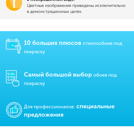
Цветные изображения приведены исключительно
в демонстрационных целях.
10 больших плюсов
стеклообоев под
покраску
Самый большой выбор
обоев под
покраску
cпециальные
Для профессионалов:
предложения