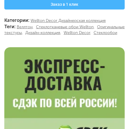
Заказ в 1 клик
Категории:
Wellton Decor Дизайнерская коллекция
Теги:
Веллтон
,
Стеклотканевые обои Wellton
,
Оригинальные
текстуры
,
Дизайн-коллекция
,
Wellton Decor
,
Стеклообои