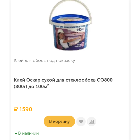
Клей для обоев под покраску
We
Клей Оскар сухой для стеклообоев GO800
С
(800г) до 100м²
1*
1590
В корзину
В наличии