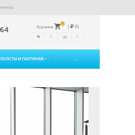
онтакты
0
(
0
)
Корзина
-64
0
0
ОХОЛСТЫ И ПАУТИНКИ
...
мы
Теги