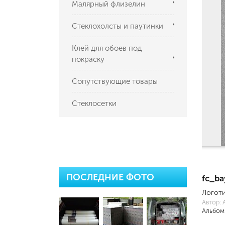
Малярный флизелин
Стеклохолсты и паутинки
Клей для обоев под
покраску
Сопутствующие товары
Стеклосетки
ПОСЛЕДНИЕ ФОТО
fc_ba
Логоти
Автор:
Альбом