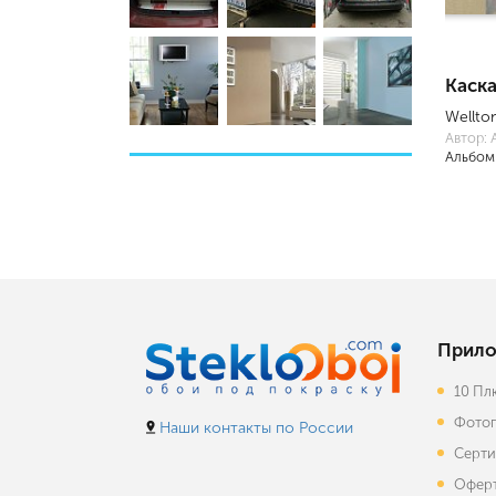
Каск
Wellto
Автор:
Альбом
Прило
10 Пл
Фотог
Наши контакты по России
Серти
Офер