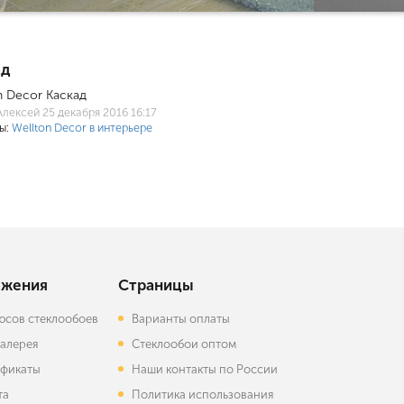
ад
n Decor Каскад
Алексей
25 декабря 2016 16:17
ы:
Wellton Decor в интерьере
жения
Страницы
юсов стеклообоев
Варианты оплаты
алерея
Стеклообои оптом
фикаты
Наши контакты по России
та
Политика использования