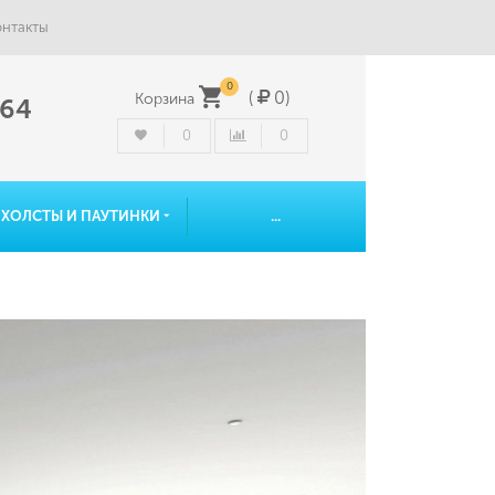
онтакты
0
(
0
)
Корзина
-64
0
0
ОХОЛСТЫ И ПАУТИНКИ
...
мы
Теги